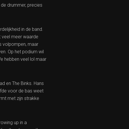
et de drummer, precies
delijkheid in de band.
eft veel meer waarde
les volpompen, maar
en. Op het podium wil
 We hebben veel lol maar
oad en The Binks. Hans
iefde voor de bas weet
mt met zijn strakke
rowing up in a