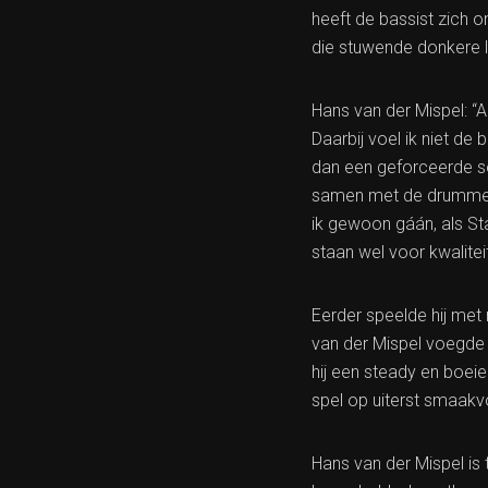
heeft de bassist zich o
die stuwende donkere l
Hans van der Mispel: “A
Daarbij voel ik niet de
dan een geforceerde so
samen met de drummer 
ik gewoon gáán, als Sta
staan wel voor kwaliteit.
Eerder speelde hij met
van der Mispel voegde 
hij een steady en boei
spel op uiterst smaakvo
Hans van der Mispel is