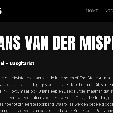
S
HOME
AG
ANS VAN DER MISP
l – Basgitarist
de onbetwiste tovenaar van de lage noten bij The Stage Animals. 
ssist als broer – dagelijks beatmuziek door het huis. Dit, samen
 Pink Floyd, maar ook Uriah Heep en Deep Purple, maakten dat 
e
eeftijd een tweede natuur voor hem werden. Op zijn 14
trad hij,
, toe tot zijn eerste rockband, waarbij ze werden begeleid door
varing en invloeden van bassisten als Jack Bruce, John Paul Jon