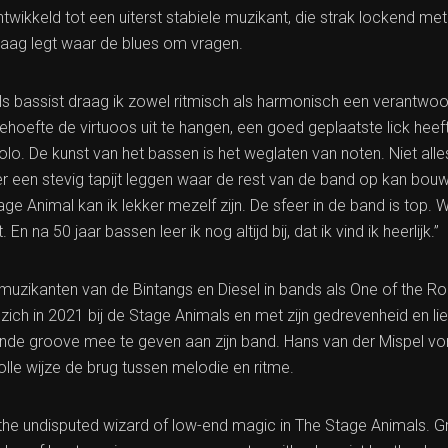
ntwikkeld tot een uiterst stabiele muzikant, die strak lockend m
aag legt waar de blues om vragen.
ls bassist draag ik zowel ritmisch als harmonisch een verantwoor
 behoefte de virtuoos uit te hangen, een goed geplaatste lick he
lo. De kunst van het bassen is het weglaten van noten. Niet al
een stevig tapijt leggen waar de rest van de band op kan bouw
ge Animal kan ik lekker mezelf zijn. De sfeer in de band is top.
 En na 50 jaar bassen leer ik nog altijd bij, dat ik vind ik heerlijk.”
 muzikanten van de Bintangs en Diesel in bands als One of the R
zich in 2021 bij de Stage Animals en met zijn gedrevenheid en l
ende groove mee te geven aan zijn band. Hans van der Mispel vor
lle wijze de brug tussen melodie en ritme.
 the undisputed wizard of low-end magic in The Stage Animals. G