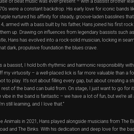
lse of beat music was ever-present – with a bassist brother lea
70s were a constant backdrop. His early love for iconic bands li
rple nurtured his affinity for steady, groove-laden basslines th
4, armed with a bass built by his father, Hans joined his first rock 
them up. Drawing on influences from legendary bassists such a
le, Hans has evolved into a rock-solid musician, locking in seam
at dark, propulsive foundation the blues crave.
s a bassist, I hold both rhythmic and harmonic responsibility with
f my virtuosity – a well-placed lick is far more valuable than a f
 to play. It’s not about filling every gap, but about creating a s
est of the band can build from. On stage, I just want to go for it
 vibe in the band is fantastic – we have a lot of fun, but we’re all
m still learning, and I love that.”
ge Animals in 2021, Hans played alongside musicians from The Bi
oad and The Binks. With his dedication and deep love for the bas