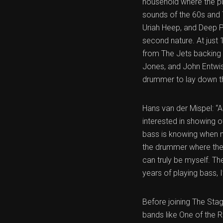
household where the pu
sounds of the 60s and 
Uriah Heep, and Deep Pu
second nature. At just 1
from The Jets backing 
Jones, and John Entwist
drummer to lay down th
Hans van der Mispel: “A
interested in showing of
bass is knowing when not
the drummer where the r
can truly be myself. The
years of playing bass, I’
Before joining The Sta
bands like One of the R