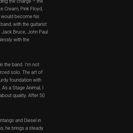
ding the charge – the
ke Cream, Pink Floyd,
at would become his
band, with the guitarist
s Jack Bruce, John Paul
lessly with the
in the band. I’m not
orced solo. The art of
turdy foundation with
. As a Stage Animal, I
 about quality. After 50
ntangs and Diesel in
s, he brings a steady