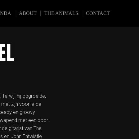
ENDA
ABOUT
THE ANIMALS
CONTACT
EL
Terwijl hij opgroeide,
 met zijn voorliefde
steady en groovy
 gewapend met een door
 de gitarist van The
es en John Entwistle