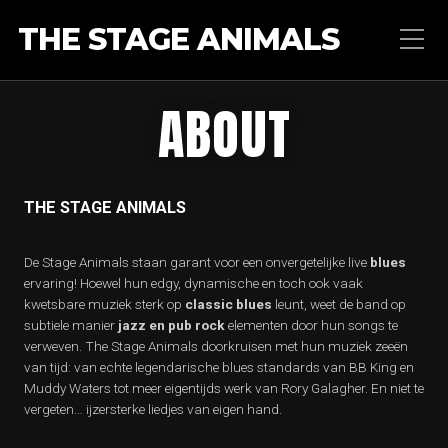
THE STAGE ANIMALS
ABOUT
THE STAGE ANIMALS
De Stage Animals staan garant voor een onvergetelijke live
blues
ervaring! Hoewel hun edgy, dynamische en toch ook vaak
kwetsbare muziek sterk op
classic blues
leunt, weet de band op
subtiele manier
jazz en pub rock
elementen door hun songs te
verweven. The Stage Animals doorkruisen met hun muziek zeeën
van tijd: van echte legendarische blues standards van BB King en
Muddy Waters tot meer eigentijds werk van Rory Galagher. En niet te
vergeten… ijzersterke liedjes van eigen hand.