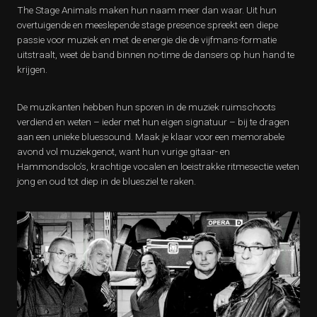
The Stage Animals maken hun naam meer dan waar. Uit hun
overtuigende en meeslepende stage presence spreekt een diepe
passie voor muziek en met de energie die de vijfmans-formatie
uitstraalt, weet de band binnen no-time de dansers op hun hand te
krijgen.
De muzikanten hebben hun sporen in de muziek ruimschoots
verdiend en weten – ieder met hun eigen signatuur – bij te dragen
aan een unieke bluessound. Maak je klaar voor een memorabele
avond vol muziekgenot, want hun vurige gitaar- en
Hammondsolo’s, krachtige vocalen en loeistrakke ritmesectie weten
jong en oud tot diep in de bluesziel te raken.